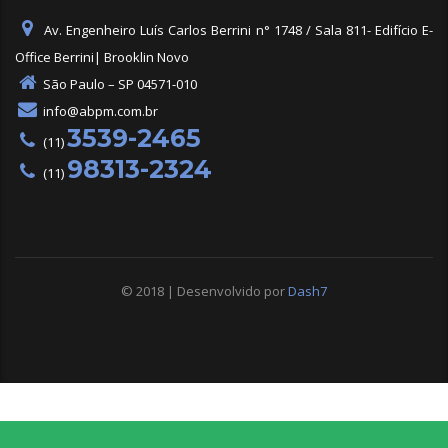
Av. Engenheiro Luís Carlos Berrini n° 1748 / Sala 811- Edifício E-
Office Berrini| Brooklin Novo
São Paulo – SP 04571-010
info@abpm.com.br
3539-2465
(11)
98313-2324
(11)
© 2018 | Desenvolvido por
Dash7