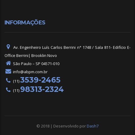
INFORMAÇÕES
Av. Engenheiro Luís Carlos Berrini n° 1748 / Sala 811- Edifício E-
Office Berrini| Brooklin Novo
São Paulo – SP 04571-010
info@abpm.com.br
3539-2465
(11)
98313-2324
(11)
© 2018 | Desenvolvido por
Dash7