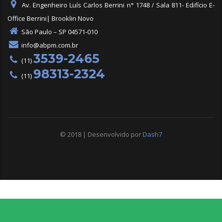
Av. Engenheiro Luís Carlos Berrini n° 1748 / Sala 811- Edifício E-
Office Berrini| Brooklin Novo
São Paulo – SP 04571-010
info@abpm.com.br
3539-2465
(11)
98313-2324
(11)
© 2018 | Desenvolvido por
Dash7