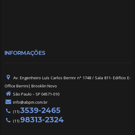
INFORMAÇÕES
Av. Engenheiro Luís Carlos Berrini n° 1748 / Sala 811- Edifício E-
Office Berrini| Brooklin Novo
São Paulo – SP 04571-010
info@abpm.com.br
3539-2465
(11)
98313-2324
(11)