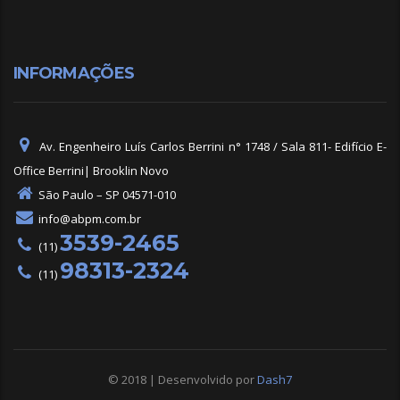
INFORMAÇÕES
Av. Engenheiro Luís Carlos Berrini n° 1748 / Sala 811- Edifício E-
Office Berrini| Brooklin Novo
São Paulo – SP 04571-010
info@abpm.com.br
3539-2465
(11)
98313-2324
(11)
© 2018 | Desenvolvido por
Dash7